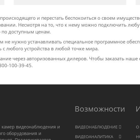
е происходящего и перестать беспокоиться о своем имущест
овании. Несмотря на то, что к нему можно подключить любу
 по доступным ценам.
вам не нужно устанавливать специальное программное обесп
ь с любого устройства в любой точке мира.
вание через авторизованных дилеров. Чтобы заказать наше 
800-100-39-45.
Возможности
с камер видеонаблюдения и
ВИДЕОНАБЛЮДЕНИЕ
О
ого оборудования и
ВИДЕОАНАЛИТИКА
Н
тернет. Поддерживается