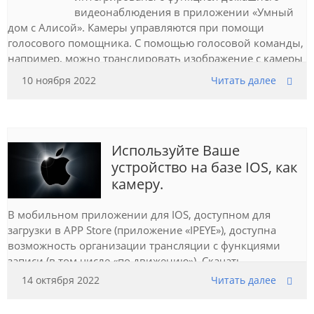
видеонаблюдения в приложении «Умный
дом с Алисой». Камеры управляются при помощи
голосового помощника. С помощью голосовой команды,
например, можно транслировать изображение с камеры
на устройство, работающее с «Яндекс Модуль», умный
10 ноября 2022
Читать далее
телевизор «Яндекса» с Алисой, а также на телевизор со
встроенной платформой «Яндекс ТВ»
Используйте Ваше
устройство на базе IOS, как
камеру.
В мобильном приложении для IOS, доступном для
загрузки в APP Store (приложение «IPEYE»), доступна
возможность организации трансляции с функциями
записи (в том числе «по движению»). Скачать
инструкцию можно
по ссылке
.
14 октября 2022
Читать далее