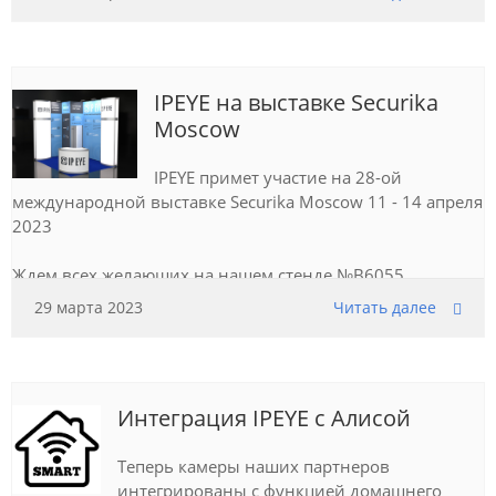
IPEYE на выставке Securika
Moscow
IPEYE примет участие на 28-ой
международной выставке Securika Moscow 11 - 14 апреля
2023
Ждем всех желающих на нашем стенде №B6055,
павильон 2, МВЦ «Крокус Экспо» Промокод для
29 марта 2023
Читать далее
получения бесплатного билета на
сайте выставки:
sec23eYYEY
Интеграция IPEYE с Алисой
Теперь камеры наших партнеров
интегрированы с функцией домашнего