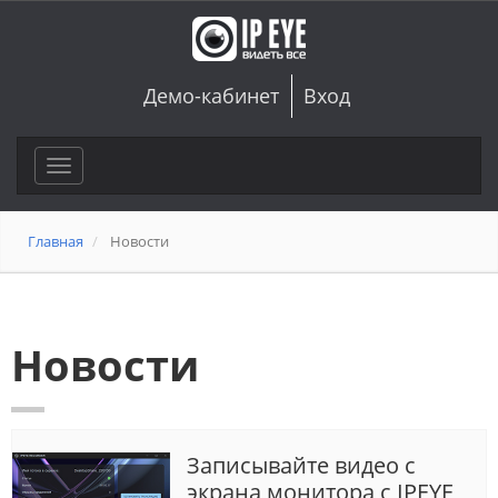
Демо-кабинет
Вход
Toggle
navigation
Главная
Новости
Новости
Записывайте видео с
экрана монитора с IPEYE