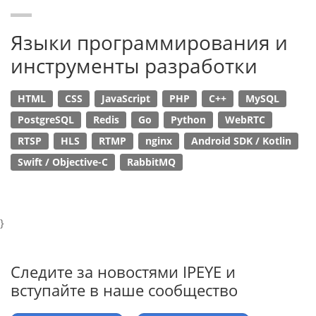
Языки программирования и
инструменты разработки
HTML
CSS
JavaScript
PHP
C++
MySQL
PostgreSQL
Redis
Go
Python
WebRTC
RTSP
HLS
RTMP
nginx
Android SDK / Kotlin
Swift / Objective-C
RabbitMQ
}
Следите за новостями IPEYE и
вступайте в наше сообщество